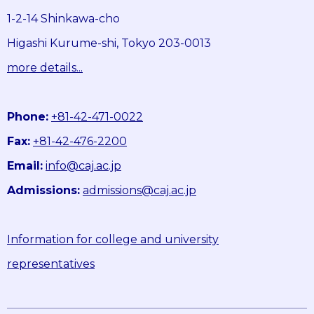
1-2-14 Shinkawa-cho
Higashi Kurume-shi, Tokyo 203-0013
more details...
Phone:
+81-42-471-0022
Fax:
+81-42-476-2200
Email:
info@caj.ac.jp
Admissions:
admissions@caj.ac.jp
Information for college and university
representatives