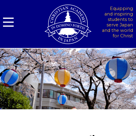
Equipping
and inspiring
students to
serve Japan
and the world
for Christ