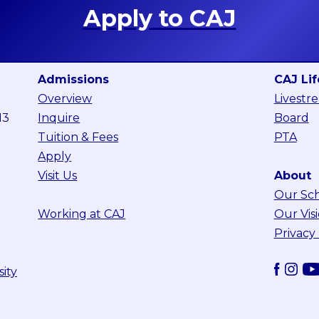
Apply to CAJ
Admissions
CAJ Lif
Overview
Livestr
13
Inquire
Board
Tuition & Fees
PTA
Apply
Visit Us
About
Our Sc
Working at CAJ
Our Vis
Privacy
sity