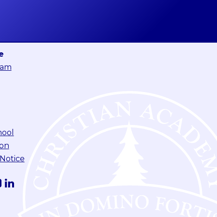
e
eam
hool
ion
 Notice