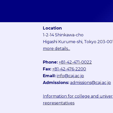
Location
1-2-14 Shinkawa-cho
Higashi Kurume-shi, Tokyo 203-00
more details...
Phone:
+81-42-471-0022
Fax:
+81-42-476-2200
Email:
info@caj.ac.jp
Admissions:
admissions@caj.ac.jp
Information for college and univer
representatives