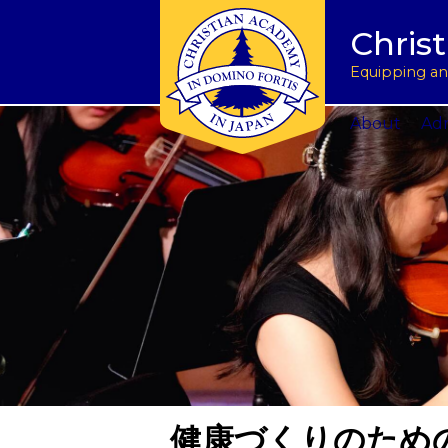
Tuition & Fees
Academic Program
Donate to CAJ in yen
授業料とその他の費
Homeschoo
Chris
Inquire
Meet the Principals
Keep in touch
Planned Giving and Other Giving O
入学のお問い合わせ
CAJ News
Apply
Co-curricular Activities
Request a transcript
Impact 75 Report
出願
Summer P
Equipping and
Visit Us
Athletics Updates
Alumni News
Support CAJ Staff
スクール ツアー
Community
About
Adm
健康づくりのため