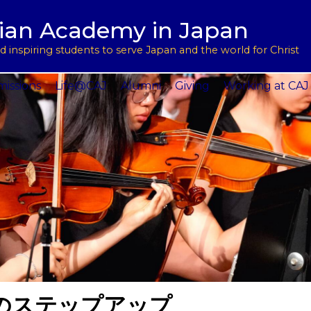
用
l Support
tian Academy in Japan
ptions
rograms
 inspiring students to serve Japan and the world for Christ
 Service
issions
Life@CAJ
Alumni
Giving
Working at CAJ
のステップアップ