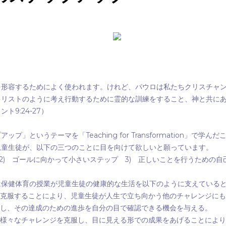
を形容するためによく使われます。けれど、パウロは私たちクリスチャ
キリストのように考え行動するために霊的な訓練をすること、神と共に
9:24-27
リント
）
Teaching for Transformation
プアップ」というテーマを「
」で学んだ
児童生徒が、以下の三つのことに目を向けて欲しいと願っています。
2)
3)
ゴールに向かって小さいステップ
正しいことを行うための自己
は保健体育の授業が児童生徒の健康的な生活を以下のように支えている
克服することにより、児童生徒が人生で立ち向かう他のチャレンジにも
し、その達成のための進歩を自分の目で確認できる機会を与える。
様々なチャレンジを克服し、目に見える形での成果をあげることにより