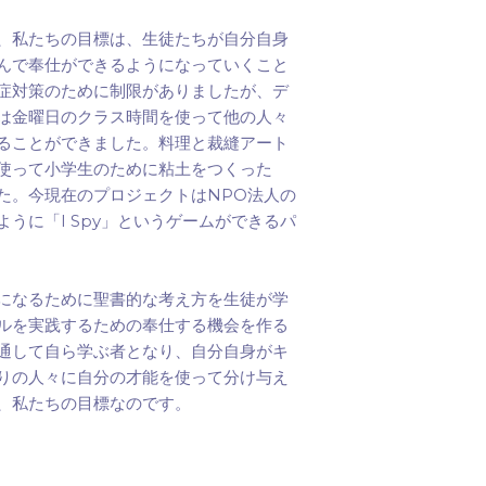
、私たちの目標は、生徒たちが自分自身
んで奉仕ができるようになっていくこと
症対策のために制限がありましたが、デ
は金曜日のクラス時間を使って他の人々
ることができました。料理と裁縫アート
使って小学生のために粘土をつくった
NPO
た。今現在のプロジェクトは
法人の
I Spy
ように「
」というゲームができるパ
になるために聖書的な考え方を生徒が学
ルを実践するための奉仕する機会を作る
通して自ら学ぶ者となり、自分自身がキ
りの人々に自分の才能を使って分け与え
、私たちの目標なのです。