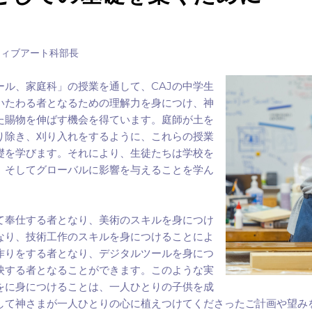
ティブアート科部長
CAJ
ール、家庭科」の授業を通して、
の中学生
いたわる者となるための理解力を身につけ、神
た賜物を伸ばす機会を得ています。庭師が土を
り除き、刈り入れをするように、これらの授業
礎を学びます。それにより、生徒たちは学校を
、そしてグローバルに影響を与えることを学ん
て奉仕する者となり、美術のスキルを身につけ
なり、技術工作のスキルを身につけることによ
作りをする者となり、デジタルツールを身につ
映する者となることができます。このような実
をに身につけることは、一人ひとりの子供を成
して神さまが一人ひとりの心に植えつけてくださったご計画や望み