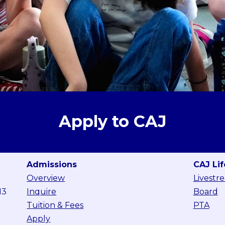
Apply to CAJ
Admissions
CAJ Lif
Overview
Livestr
13
Inquire
Board
Tuition & Fees
PTA
Apply