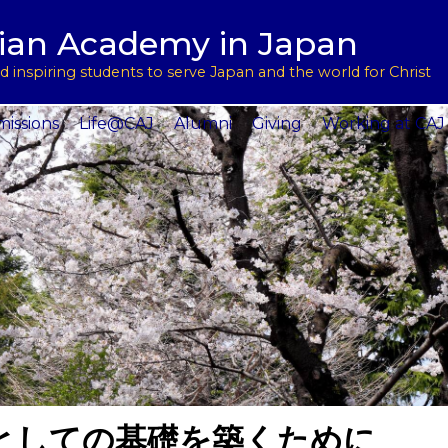
用
l Support
tian Academy in Japan
ptions
rograms
 inspiring students to serve Japan and the world for Christ
 Service
issions
Life@CAJ
Alumni
Giving
Working at CAJ
としての基礎を築くために