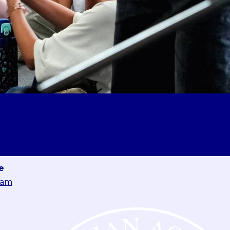
e
eam