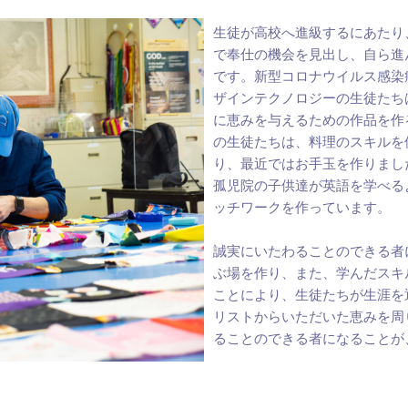
生徒が高校へ進級するにあたり
で奉仕の機会を見出し、自ら進
です。新型コロナウイルス感染
ザインテクノロジーの生徒たち
に恵みを与えるための作品を作
の生徒たちは、料理のスキルを
り、最近ではお手玉を作りまし
孤児院の子供達が英語を学べる
ッチワークを作っています。
誠実にいたわることのできる者
ぶ場を作り、また、学んだスキ
ことにより、生徒たちが生涯を
リストからいただいた恵みを周
ることのできる者になることが