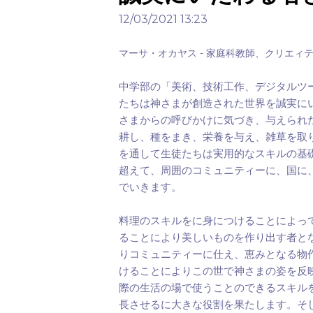
12/03/2021 13:23
-
マーサ・オカヤス
家庭科教師、クリエィ
中学部の「美術、技術工作、デジタルツ
たちは神さまが創造された世界を誠実に
さまからの呼びかけに気づき、与えられ
耕し、種をまき、栄養を与え、雑草を取
を通して生徒たちは実用的なスキルの基
超えて、周囲のコミュニティーに、国に
でいきます。
料理のスキルをに身につけることによっ
ることにより美しいものを作り出す者と
りコミュニティーに仕え、恵みとなる物
けることによりこの世で神さまの姿を反
際の生活の場で使うことのできるスキル
長させるに大きな役割を果たします。そ