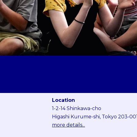
Location
1-2-14 Shinkawa-cho
Higashi Kurume-shi, Tokyo 203-00
more details...