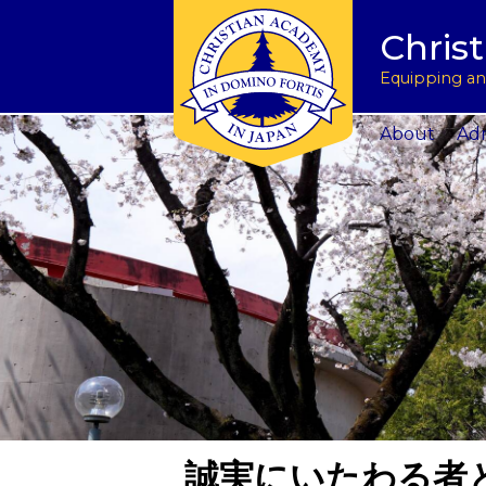
Tuition & Fees
Academic Program
Donate to CAJ in yen
授業料とその他の費
Homeschoo
Chris
Inquire
Meet the Principals
Keep in touch
Planned Giving and Other Giving O
入学のお問い合わせ
CAJ News
Apply
Co-curricular Activities
Request a transcript
Impact 75 Report
出願
Summer P
Equipping and
Visit Us
Athletics Updates
Alumni News
Support CAJ Staff
スクール ツアー
Community
About
Adm
誠実にいたわる者