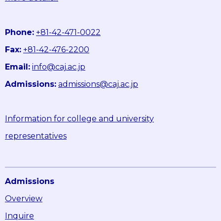
Phone:
+81-42-471-0022
Fax:
+81-42-476-2200
Email:
info@caj.ac.jp
Admissions:
admissions@caj.ac.jp
Information for college and university
representatives
Admissions
Overview
Inquire