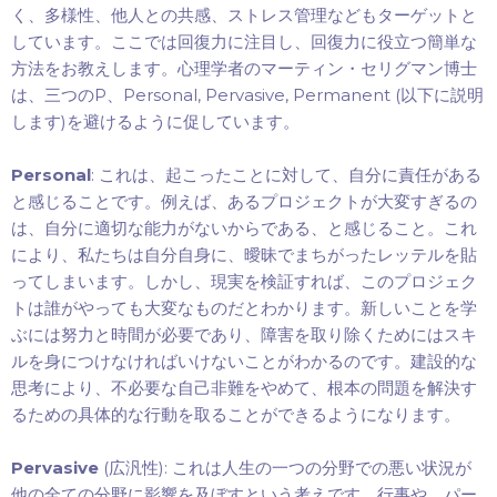
く、多様性、他人との共感、ストレス管理などもターゲットと
しています。ここでは回復力に注目し、回復力に役立つ簡単な
方法をお教えします。心理学者のマーティン・セリグマン博士
P
Personal, Pervasive, Permanent (
は、三つの
、
以下に説明
)
します
を避けるように促しています。
Personal
:
これは、起こったことに対して、自分に責任がある
と感じることです。例えば、あるプロジェクトが大変すぎるの
は、自分に適切な能力がないからである、と感じること。これ
により、私たちは自分自身に、曖昧でまちがったレッテルを貼
ってしまいます。しかし、現実を検証すれば、このプロジェク
トは誰がやっても大変なものだとわかります。新しいことを学
ぶには努力と時間が必要であり、障害を取り除くためにはスキ
ルを身につけなければいけないことがわかるのです。建設的な
思考により、不必要な自己非難をやめて、根本の問題を解決す
るための具体的な行動を取ることができるようになります。
Pervasive
(
):
広汎性
これは人生の一つの分野での悪い状況が
他の全ての分野に影響を及ぼすという考えです。行事や、パー