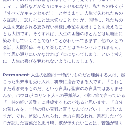
ティー、旅行などが次々にキャンセルになり、私たちの多くが
「すべてがキャンセルだ！」と考えます。人生で失われたもの
を認識し、悲しむことは大切なことですが、同時に、私たちの
人生を支配される恵み深い神様に希望を見出すことを覚えるこ
とも大切です。そうすれば、人生の困難のほとんどは広範囲に
染み出していくことでないことがわかってきます。他の人との
会話、人間関係、そして楽しむことはキャンセルされません。
全て思い通りにいかなければゼロになってしまう、という考え
に、人生の喜びを奪われないようにしましょう。
Permanent
:
人生の困難は一時的なものだと理解する人は、起
こった出来事を受け入れ、将来に適合できる人です。「これも
また過ぎ去るものだ」という言葉は聖書のみ言葉ではありませ
2
4
17
んが、パウロが
コリント人への手紙第
、
章
節で言っている
「一時の軽い苦難」に共鳴するものがあると思います。「自分
の苦しみを、一時の軽い苦難と言うなんてひどい！」と思いま
すが、でも、監獄に入れられ、暴力を振るわれ、殉死したパウ
ロが記した言葉だと思う時、彼が伝えたいことは、苦難が軽く