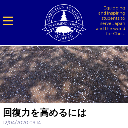
Equipping
and inspiring
students to
serve Japan
and the world
for Christ
回復力を高めるには
12/04/2020 09:14