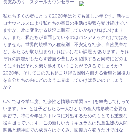
長友みのり スクールカウンセラー
2020
私たち多くの者にとって
年はとても厳しい年です。新型コ
ロナウィルスにより私たちの毎日の生活は影響を受け続けてい
ますが、常に変化する状況に順応していかなければいけませ
ん。また、私たちが直面しているのはパンデミックだけではあ
りません。世界的規模の人種差別、不安定な社会、自然災害な
ど、私たちが取り組まなければいけない課題
があります。それ
ぞれの課題がもたらす苦痛や悲しみを認識すると同時にどのよ
うにすればそれを乗り越えていくことができるでしょうか？
2020
年、そしてこの先も起こり得る困難を耐える希望と回復力
を自分たちの内にどのように見出していけば良いのでしょう
か？
CAJ
(SEL)
では今学年度、社会性と情動の学習
を率先して行って
SEL
います。
とは子どもたち一人ひとりの全人格形成に必要な
学習で、特に今年はストレスに対処するためのもとても重要な
役を担っています。この新しいカリキュラムは児童生徒の人間
関係と精神面での成長をはぐくみ、回復力を養うだけではな