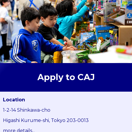
Apply to CAJ
Location
1-2-14 Shinkawa-cho
Higashi Kurume-shi, Tokyo 203-0013
more details...